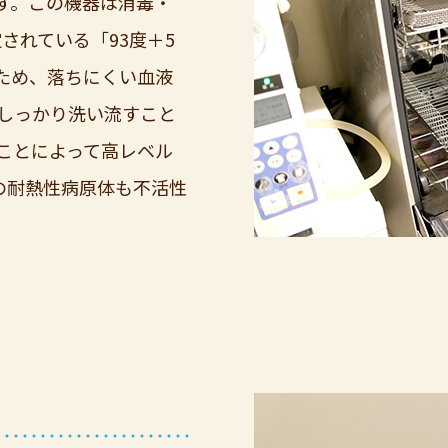
す。この機器は消毒・
定されている「93度＋5
ため、落ちにくい血液
しっかり洗い流すこと
ことによって高レベル
の耐熱性病原体も不活性