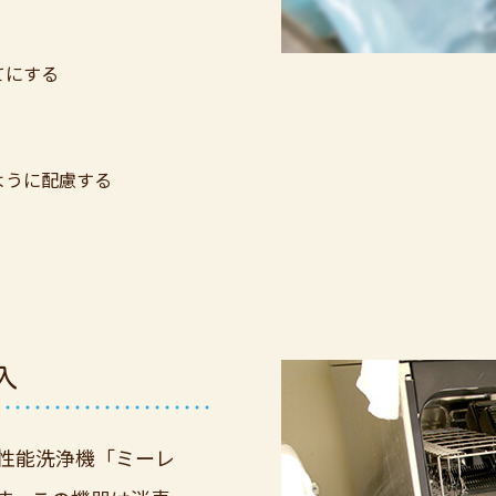
てにする
ように配慮する
入
高性能洗浄機「ミーレ