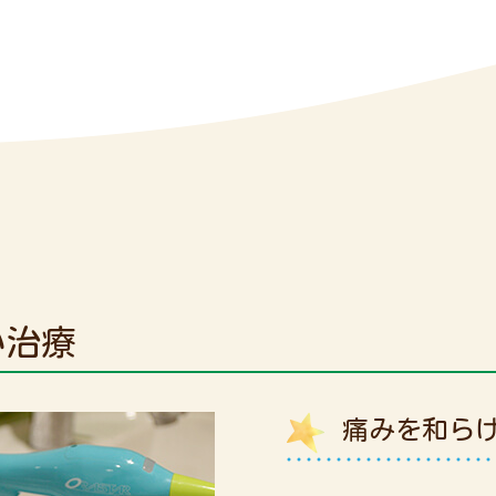
い治療
痛みを和ら